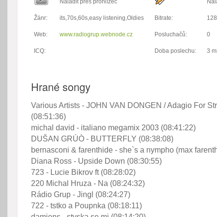
Naladit přes prohlížeč
Nal
Žánr:
its,70s,60s,easy listening,Oldies
Bitrate:
128
Web:
www.radiogrup.webnode.cz
Posluchačů:
0
ICQ:
Doba poslechu:
3 m
Hrané songy
Various Artists - JOHN VAN DONGEN / Adagio For Str
(08:51:36)
michal david - italiano megamix 2003 (08:41:22)
DUŠAN GRÚÒ - BUTTERFLY (08:38:08)
bernasconi & farenthide - she`s a nympho (max farenth
Diana Ross - Upside Down (08:30:55)
723 - Lucie Bikrov ft (08:28:02)
220 Michal Hruza - Na (08:24:32)
Rádio Grup - Jingl (08:24:27)
722 - tstko a Poupnka (08:18:11)
damiens - styska se mi (08:14:20)