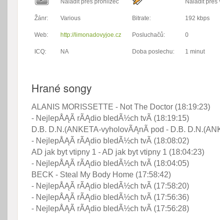
Naladit přes prohlížeč
Naladit pře
Žánr:
Various
Bitrate:
192 kbps
Web:
http://limonadovyjoe.cz
Posluchačů:
0
ICQ:
NA
Doba poslechu:
1 minut
Hrané songy
ALANIS MORISSETTE - Not The Doctor (18:19:23)
- NejlepÅĄÃ­ rÃĄdio bledÃ½ch tvÃ (18:19:15)
D.B. D.N.(ANKETA-vyholovÃĄnÃ­ pod - D.B. D.N.(ANK
- NejlepÅĄÃ­ rÃĄdio bledÃ½ch tvÃ (18:08:02)
AD jak byt vtipny 1 - AD jak byt vtipny 1 (18:04:23)
- NejlepÅĄÃ­ rÃĄdio bledÃ½ch tvÃ (18:04:05)
BECK - Steal My Body Home (17:58:42)
- NejlepÅĄÃ­ rÃĄdio bledÃ½ch tvÃ (17:58:20)
- NejlepÅĄÃ­ rÃĄdio bledÃ½ch tvÃ (17:56:36)
- NejlepÅĄÃ­ rÃĄdio bledÃ½ch tvÃ (17:56:28)