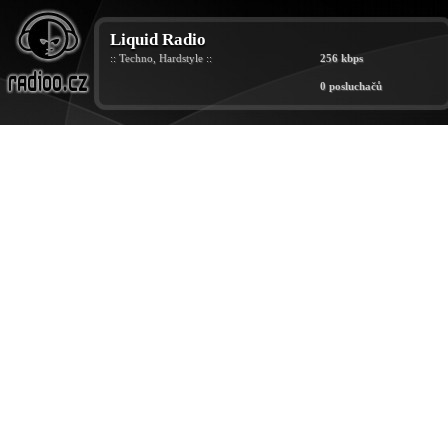
Liquid Radio
:: Techno, Hardstyle ::
256 kbps
0 posluchačů